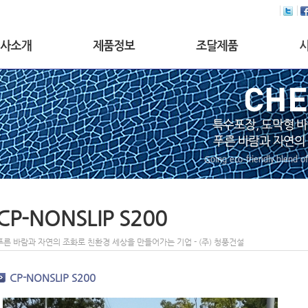
사말
칼라콘크리트
ROAD-COAT S100
칼
공실적
도막형바닥재(mma)
ROAD-COAT S200
도
시는길
자전거도로
ROAD-COAT S500
자
미끄럼방지 포장
ROAD-CRETE S100
미
스테인바닥재
ROAD-CRETE S500
학
옥상방수
ROAD-STAMP S300
산
ROAD-STAMP MMA
트
CPU-S300
옥
TTL3-02
스
CP-NONSLIP S200
CP-NONSLIP S200
CP-NONSLIP S400
CP-NONSLIP S450
푸른 바람과 자연의 조화로 친환경 세상을 만들어가는 기업 - (주) 청풍건설
CP-NONSLIP S200