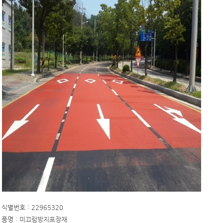
식별번호 : 22965320
품명 : 미끄럼방지포장재