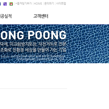
+즐겨찾기추가
HOME
문의하기
사이트맵
라콘크리트
공지사항
막형바닥재
온라인문의
전거도로
자료실
끄럼방지 포장
교공사
책로
렉, 인라인장
상조경
테인바닥재