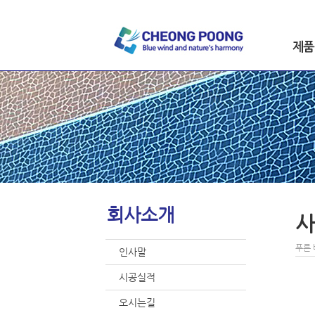
인사말
칼라콘
시공실적
도막형
오시는길
자전거
미끄럼
스테인
옥상방
회사소개
사
푸른 
인사말
시공실적
오시는길