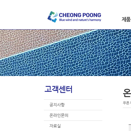
인사말
칼라콘
시공실적
도막형
오시는길
자전거
미끄럼
스테인
옥상방
고객센터
온
푸른 
공지사항
온라인문의
자료실